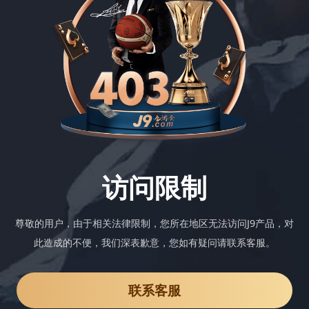
访问限制
尊敬的用户，由于相关法律限制，您所在地区无法访问J9产品，对
此造成的不便，我们深表歉意，您如有疑问请联系客服。
联系客服