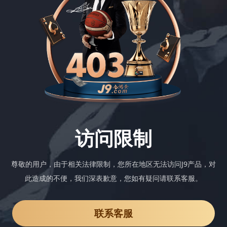
访问限制
尊敬的用户，由于相关法律限制，您所在地区无法访问J9产品，对
此造成的不便，我们深表歉意，您如有疑问请联系客服。
联系客服