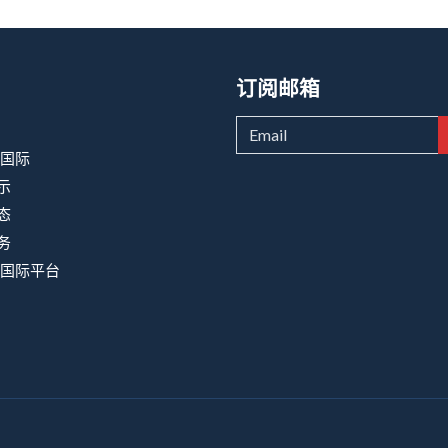
订阅邮箱
8国际
示
态
务
8国际平台