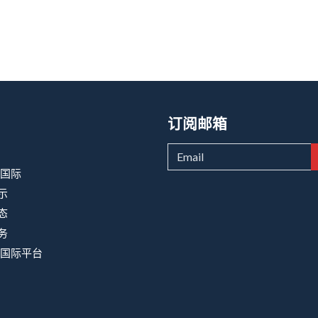
订阅邮箱
8国际
示
态
务
8国际平台