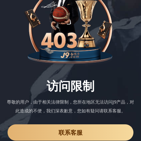
访问限制
尊敬的用户，由于相关法律限制，您所在地区无法访问J9产品，对
此造成的不便，我们深表歉意，您如有疑问请联系客服。
联系客服