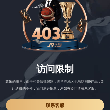
访问限制
尊敬的用户，由于相关法律限制，您所在地区无法访问J9产品，对
此造成的不便，我们深表歉意，您如有疑问请联系客服。
联系客服