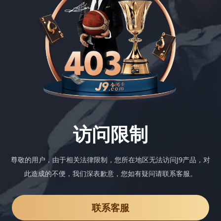
访问限制
尊敬的用户，由于相关法律限制，您所在地区无法访问J9产品，对
此造成的不便，我们深表歉意，您如有疑问请联系客服。
联系客服