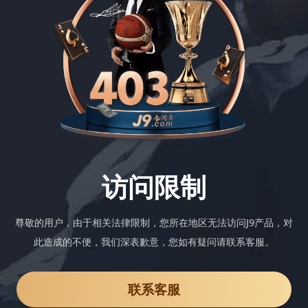
访问限制
尊敬的用户，由于相关法律限制，您所在地区无法访问J9产品，对
此造成的不便，我们深表歉意，您如有疑问请联系客服。
联系客服