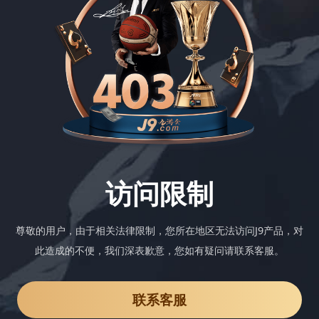
访问限制
尊敬的用户，由于相关法律限制，您所在地区无法访问J9产品，对
此造成的不便，我们深表歉意，您如有疑问请联系客服。
联系客服